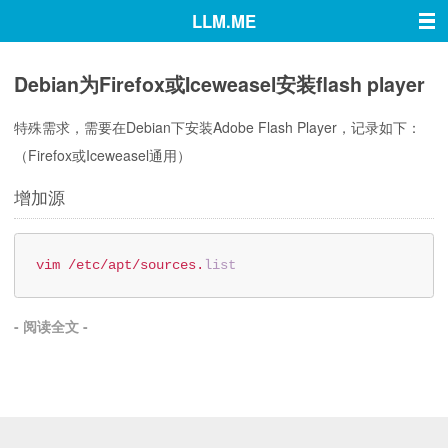
LLM.ME
首页
Debian为Firefox或Iceweasel安装flash player
默认
特殊需求，需要在Debian下安装Adobe Flash Player，记录如下：
Linux
（Firefox或Iceweasel通用）
破解
增加源
前端
macOS
vim /etc/apt/sources.
list
评测
- 阅读全文 -
关于
留言